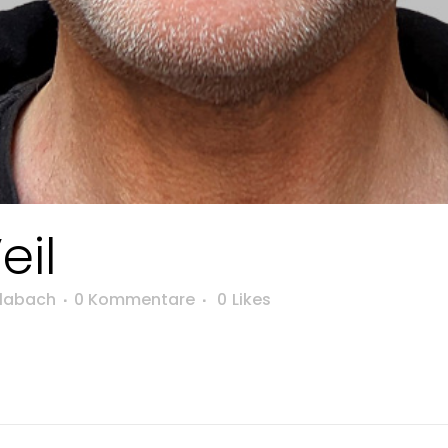
eil
hlabach
0 Kommentare
0
Likes