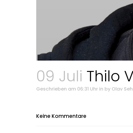
09 Juli
Thilo V
Geschrieben am 06:31 Uhr
in
by
Olav Se
Keine Kommentare