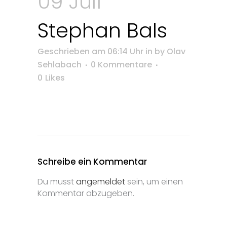
09 Juli
Stephan Bals
Geschrieben am 06:14 Uhr
in
by
Olav
Sehlabach
0 Kommentare
0
Likes
Schreibe ein Kommentar
Du musst
angemeldet
sein, um einen
Kommentar abzugeben.