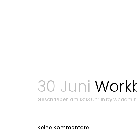
30 Juni
Work
Geschrieben am 13:13 Uhr
in
by
wpadmin
Keine Kommentare